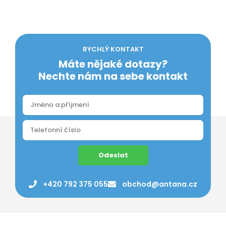
RYCHLÝ KONTAKT
Máte nějaké dotazy?
Nechte nám na sebe kontakt
Odeslat
+420 792 375 055
obchod@antana.cz