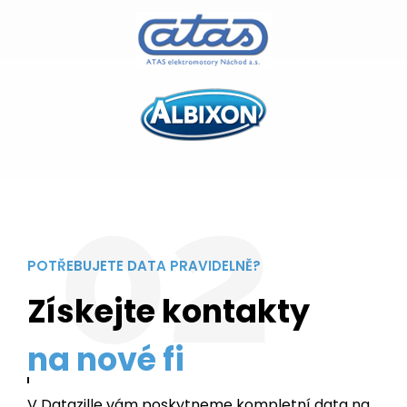
02
POTŘEBUJETE DATA PRAVIDELNĚ?
Získejte kontakty
z vašeho města
V Datazille vám poskytneme kompletní data na