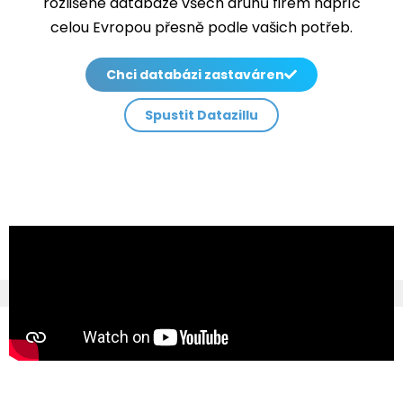
rozlišené databáze všech druhů firem napříč
celou Evropou přesně podle vašich potřeb.
Chci databázi zastaváren
Spustit Datazillu