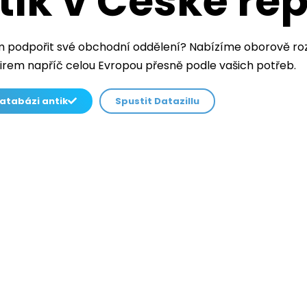
ik v České rep
m podpořit své obchodní oddělení? Nabízíme oborově roz
irem napříč celou Evropou přesně podle vašich potřeb.
atabázi antik
Spustit Datazillu