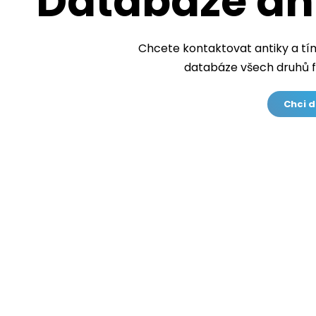
Databáze ant
Chcete kontaktovat antiky a tí
databáze všech druhů f
Chci d