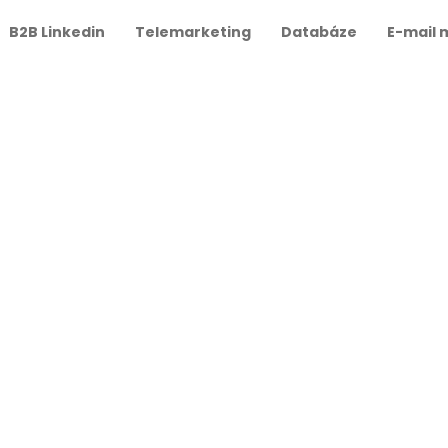
B2B Linkedin
Telemarketing
Databáze
E-mail 