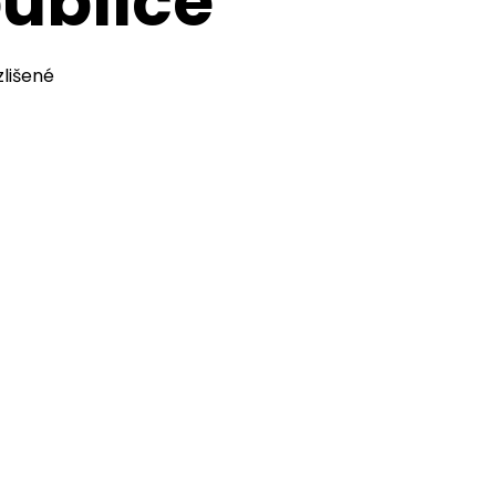
ublice
lišené