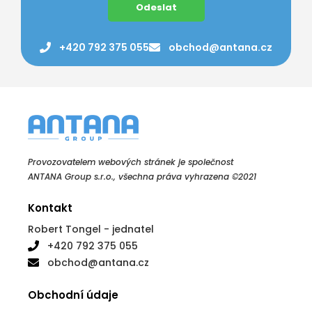
+420 792 375 055
obchod@antana.cz
Provozovatelem webových stránek je společnost
ANTANA Group s.r.o., všechna práva vyhrazena ©2021
Kontakt
Robert Tongel - jednatel
+420 792 375 055
obchod@antana.cz
Obchodní údaje
ANTANA Group s.r.o.
Jana Švermy 14, 43201 Kadaň