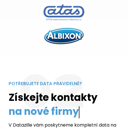
02
POTŘEBUJETE DATA PRAVIDELNĚ?
Získejte kontakty
na no
V Datazille vám poskytneme kompletní data na
bezmála 3 miliony společností a živnostníků v
České republice. Za měsíční poplatek můžete