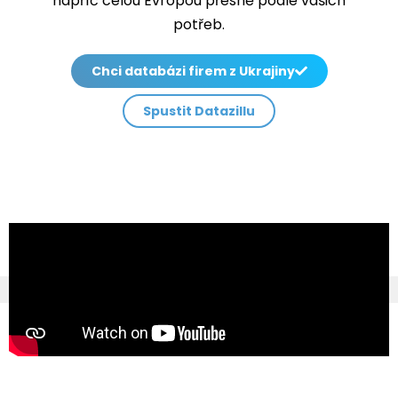
napříč celou Evropou přesně podle vašich
potřeb.
Chci databázi firem z Ukrajiny
Spustit Datazillu