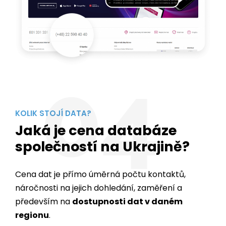
04
KOLIK STOJÍ DATA?
Jaká je cena databáze
společností na Ukrajině?
Cena dat je přímo úměrná počtu kontaktů,
náročnosti na jejich dohledání, zaměření a
především na
dostupnosti dat v daném
regionu
.
Export kontaktů lze provést ve formátu, který
vám bude nejvíce vyhovovat. Nabízíme formáty