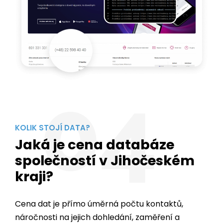
04
KOLIK STOJÍ DATA?
Jaká je cena databáze
společností v Jihočeském
kraji?
Cena dat je přímo úměrná počtu kontaktů,
náročnosti na jejich dohledání, zaměření a
především na
dostupnosti dat v daném
regionu
.