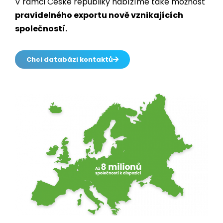
V rámci České republiky nabízíme také možnost
pravidelného exportu nově vznikajících
společností.
Chci databázi kontaktů