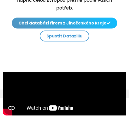
napříč celou Evropou přesně podle vašich
potřeb.
Chci databázi firem z Jihočeského kraje
Spustit Datazillu