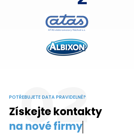
02
POTŘEBUJETE DATA PRAVIDELNĚ?
Získejte kontakty
na no
V Datazille vám poskytneme kompletní data na
bezmála 3 miliony společností a živnostníků v