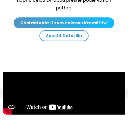
napříč celou Evropou přesně podle vašich
potřeb.
Chci databázi firem z okresu Kroměříž
Spustit Datazillu