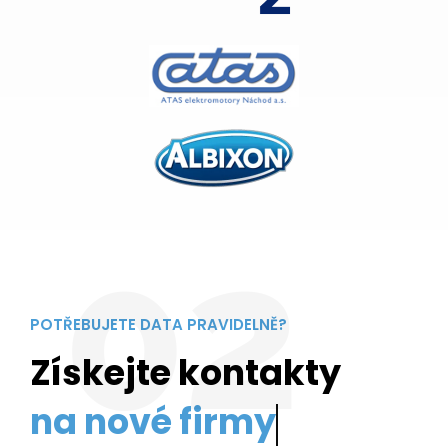
02
POTŘEBUJETE DATA PRAVIDELNĚ?
Získejte kontakty
na no
V Datazille vám poskytneme kompletní data na
bezmála 3 miliony společností a živnostníků v