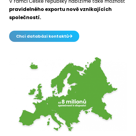
V rámci České republiky nabízíme také možnost
pravidelného exportu nově vznikajících
společností.
Chci databázi kontaktů