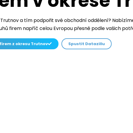
rem v okrese T
 Trutnov a tím podpořit své obchodní oddělení? Nabízí
uhů firem napříč celou Evropou přesně podle vašich potř
firem z okresu Trutnov
Spustit Datazillu