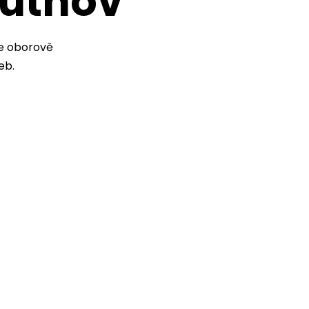
rutnov
me oborově
eb.