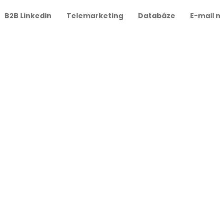
B2B Linkedin
Telemarketing
Databáze
E-mail 