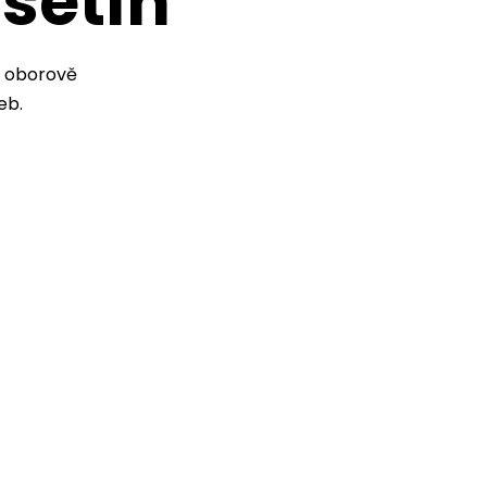
setín
e oborově
eb.