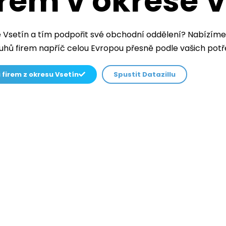
rem v okrese V
e Vsetín a tím podpořit své obchodní oddělení? Nabízím
uhů firem napříč celou Evropou přesně podle vašich potř
 firem z okresu Vsetín
Spustit Datazillu