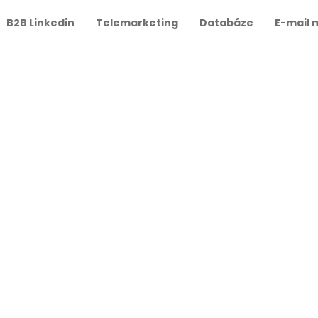
B2B Linkedin
Telemarketing
Databáze
E-mail 