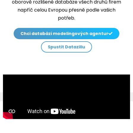
oborově rozlišené databáze všech druhů firem
napříč celou Evropou přesně podle vašich
potřeb.
Chci databázi modelingových agentur
Spustit Datazillu