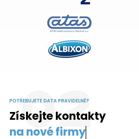
02
POTŘEBUJETE DATA PRAVIDELNĚ?
Získejte kontakty
na no
V Datazille vám poskytneme kompletní data na