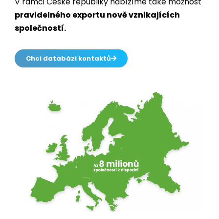
V rámci České republiky nabízíme také možnost
pravidelného exportu nově vznikajících
společností.
Chci databázi kontaktů