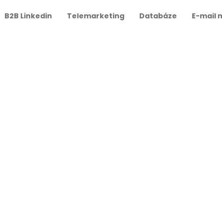
B2B Linkedin
Telemarketing
Databáze
E-mail 