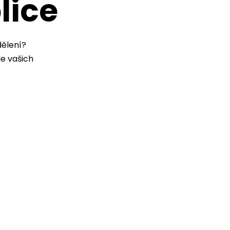
lice
dělení?
e vašich