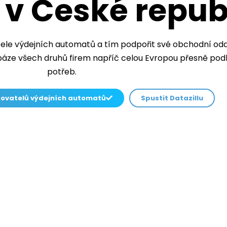
v České repub
le výdejních automatů a tím podpořit své obchodní od
áze všech druhů firem napříč celou Evropou přesně podl
potřeb.
zovatelů výdejních automatů
Spustit Datazillu