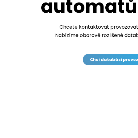
automatů 
Chcete kontaktovat provozovate
Nabízíme oborově rozlišené datab
Chci databázi provo