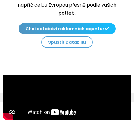
napříč celou Evropou přesně podle vašich
potřeb.
Chci databázi reklamních agentur
Spustit Datazillu