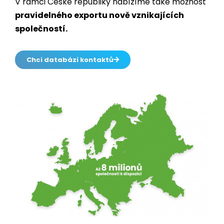
V rámci České republiky nabízíme také možnost
pravidelného exportu nově vznikajících
společností.
Chci databázi kontaktů