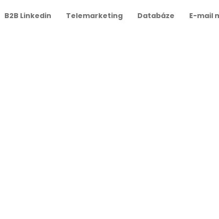
B2B Linkedin
Telemarketing
Databáze
E-mail 