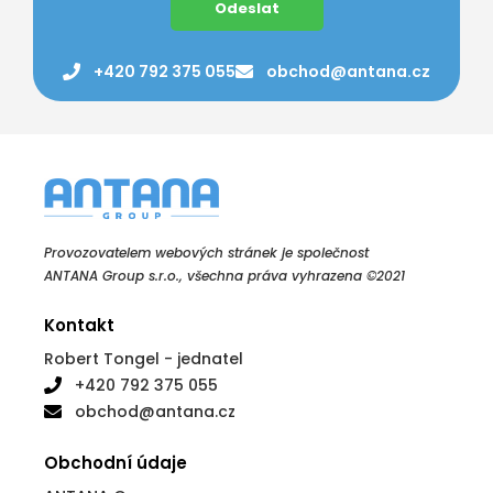
+420 792 375 055
obchod@antana.cz
Provozovatelem webových stránek je společnost
ANTANA Group s.r.o., všechna práva vyhrazena ©2021
Kontakt
Robert Tongel - jednatel
+420 792 375 055
obchod@antana.cz
Obchodní údaje
ANTANA Group s.r.o.
Jana Švermy 14, 43201 Kadaň