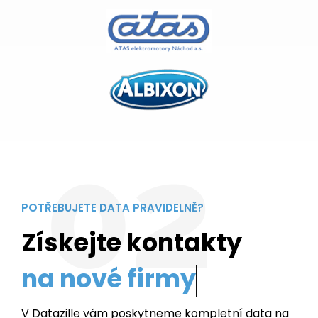
02
POTŘEBUJETE DATA PRAVIDELNĚ?
Získejte kontakty
z vaš
V Datazille vám poskytneme kompletní data na
bezmála 3 miliony společností a živnostníků v
České republice. Za měsíční poplatek můžete