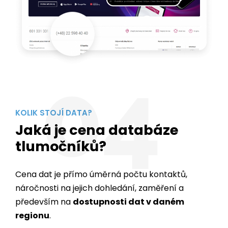
04
KOLIK STOJÍ DATA?
Jaká je cena databáze
tlumočníků?
Cena dat je přímo úměrná počtu kontaktů,
náročnosti na jejich dohledání, zaměření a
především na
dostupnosti dat v daném
regionu
.
Export kontaktů lze provést ve formátu, který
vám bude nejvíce vyhovovat. Nabízíme formáty