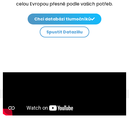
celou Evropou přesně podle vašich potřeb.
Chci databázi tlumočníků
Spustit Datazillu