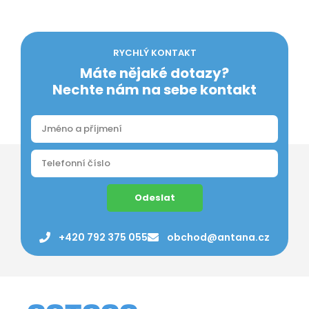
RYCHLÝ KONTAKT
Máte nějaké dotazy?
Nechte nám na sebe kontakt
Odeslat
+420 792 375 055
obchod@antana.cz