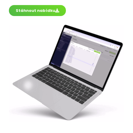
nezávazně spojte s naším obchodním týmem.
Stáhnout nabídku