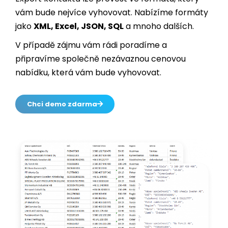
regionu
.
Export kontaktů lze provést ve formátu, který
vám bude nejvíce vyhovovat. Nabízíme formáty
jako
XML, Excel, JSON, SQL
a mnoho dalších.
V případě zájmu vám rádi poradíme a
připravíme společně nezávaznou cenovou
nabídku, která vám bude vyhovovat.
Chci demo zdarma