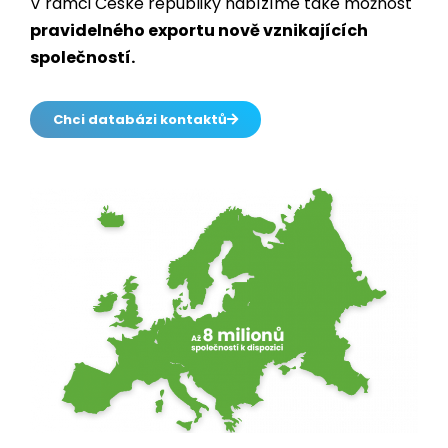
V rámci České republiky nabízíme také možnost
pravidelného exportu nově vznikajících
společností.
Chci databázi kontaktů