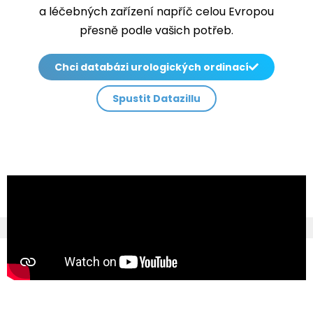
a léčebných zařízení napříč celou Evropou
přesně podle vašich potřeb.
Chci databázi urologických ordinací
Spustit Datazillu