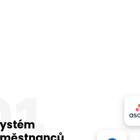
01
systém
zaměstnanců