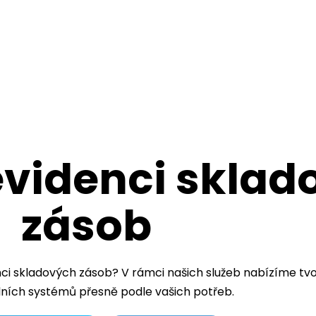
evidenci skla
zásob
nci skladových zásob? V rámci našich služeb nabízíme tv
lních systémů přesně podle vašich potřeb.