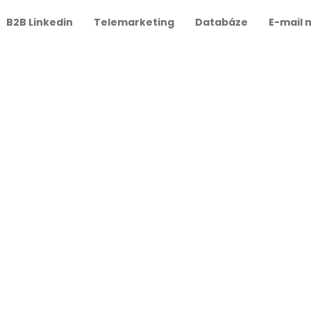
B2B Linkedin
Telemarketing
Databáze
E-mail 