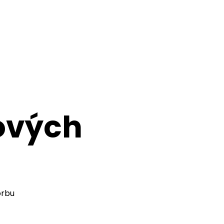
dových
orbu